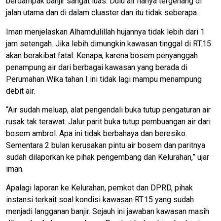
berdampak banjir sangat luas. Dulu air hanya tergenang di
jalan utama dan di dalam cluaster dan itu tidak seberapa.
Iman menjelaskan Alhamdulillah hujannya tidak lebih dari 1
jam setengah. Jika lebih dimungkin kawasan tinggal di RT.15
akan berakibat fatal. Kenapa, karena bosem penyanggah
penampung air dari berbagai kawasan yang berada di
Perumahan Wika tahan I ini tidak lagi mampu menampung
debit air.
“Air sudah meluap, alat pengendali buka tutup pengaturan air
rusak tak terawat. Jalur parit buka tutup pembuangan air dari
bosem ambrol. Apa ini tidak berbahaya dan beresiko.
Sementara 2 bulan kerusakan pintu air bosem dan paritnya
sudah dilaporkan ke pihak pengembang dan Kelurahan,” ujar
iman.
Apalagi laporan ke Kelurahan, pemkot dan DPRD, pihak
instansi terkait soal kondisi kawasan RT.15 yang sudah
menjadi langganan banjir. Sejauh ini jawaban kawasan masih