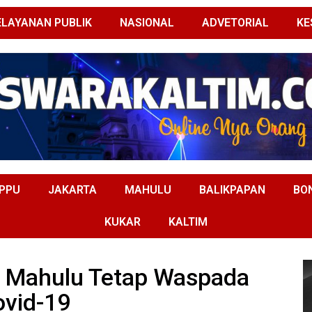
ELAYANAN PUBLIK
NASIONAL
ADVETORIAL
KE
PPU
JAKARTA
MAHULU
BALIKPAPAN
BO
KUKAR
KALTIM
, Mahulu Tetap Waspada
ovid-19