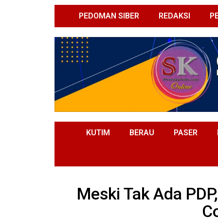
PEDOMAN SIBER
REDAKSI
P
KUTIM
BERAU
PASER
Meski Tak Ada PDP
C