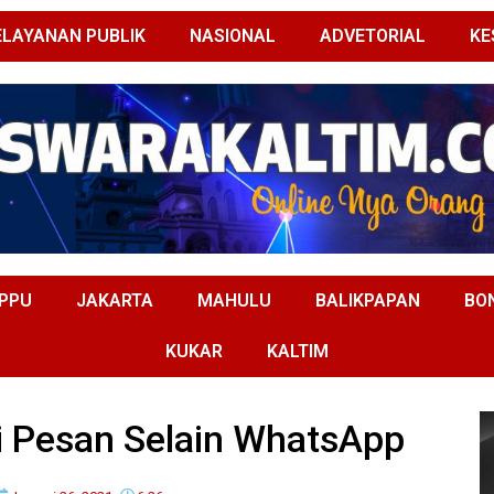
ELAYANAN PUBLIK
NASIONAL
ADVETORIAL
KE
PPU
JAKARTA
MAHULU
BALIKPAPAN
BO
KUKAR
KALTIM
i Pesan Selain WhatsApp