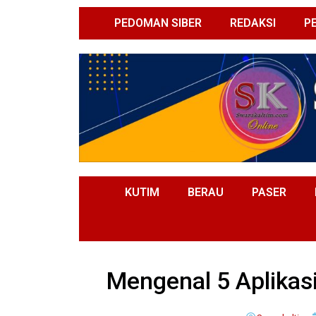
PEDOMAN SIBER
REDAKSI
P
KUTIM
BERAU
PASER
Mengenal 5 Aplikas