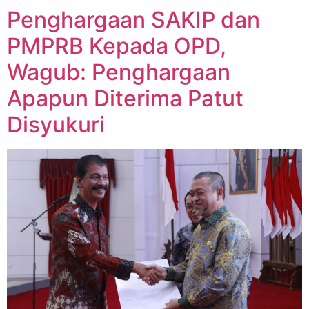
Penghargaan SAKIP dan
PMPRB Kepada OPD,
Wagub: Penghargaan
Apapun Diterima Patut
Disyukuri