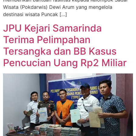
Wisata (Pokdarwis) Dewi Arum yang mengelola
destinasi wisata Puncak […]
JPU Kejari Samarinda
Terima Pelimpahan
Tersangka dan BB Kasus
Pencucian Uang Rp2 Miliar