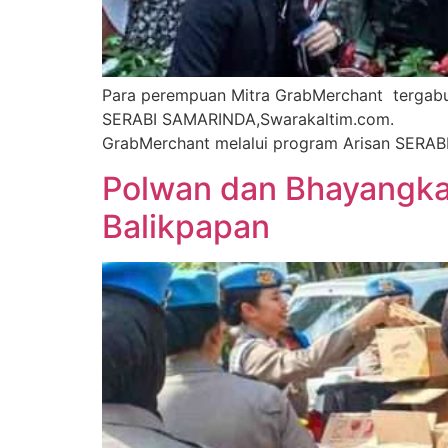
Para perempuan Mitra GrabMerchant tergabu
SERABI SAMARINDA,Swarakaltim.com. G
GrabMerchant melalui program Arisan SERABI
Polwan dan Bhayangkar
Balikpapan