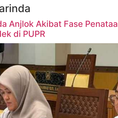
arinda
a Anjlok Akibat Fase Penata
dek di PUPR