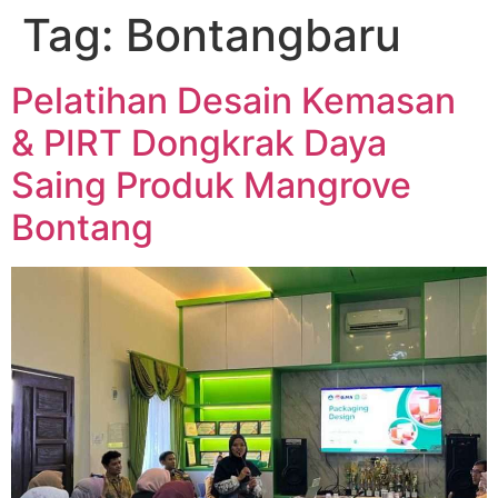
Tag:
Bontangbaru
Pelatihan Desain Kemasan
& PIRT Dongkrak Daya
Saing Produk Mangrove
Bontang