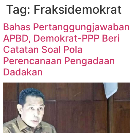
Tag:
Fraksidemokrat
Bahas Pertanggungjawaban
APBD, Demokrat-PPP Beri
Catatan Soal Pola
Perencanaan Pengadaan
Dadakan