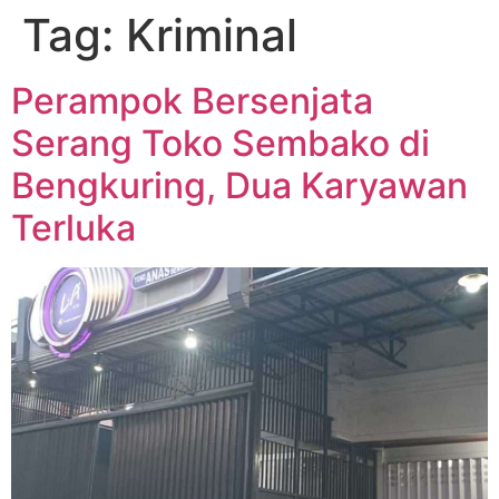
Tag:
Kriminal
Perampok Bersenjata
Serang Toko Sembako di
Bengkuring, Dua Karyawan
Terluka