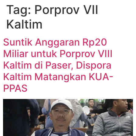
Tag:
Porprov VII
Kaltim
Suntik Anggaran Rp20
Miliar untuk Porprov VIII
Kaltim di Paser, Dispora
Kaltim Matangkan KUA-
PPAS