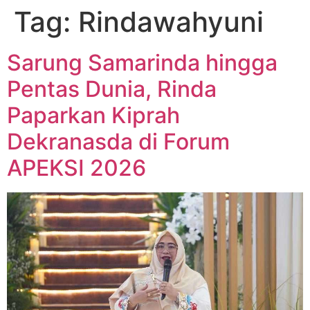
Tag:
Rindawahyuni
Sarung Samarinda hingga
Pentas Dunia, Rinda
Paparkan Kiprah
Dekranasda di Forum
APEKSI 2026