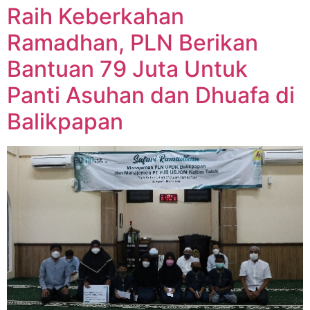
Raih Keberkahan
Ramadhan, PLN Berikan
Bantuan 79 Juta Untuk
Panti Asuhan dan Dhuafa di
Balikpapan