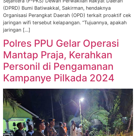
Sejahtera (F-PKS) Dewan Perwakilan Rakyat Daerah
(DPRD) Bumi Batiwakkal, Sakirman, hendaknya
Organisasi Perangkat Daerah (OPD) terkait proaktif cek
jaringan wifi tersebut kelapangan. “Tujuannya, apakah
jaringan […]
Polres PPU Gelar Operasi
Mantap Praja, Kerahkan
Personil di Pengamanan
Kampanye Pilkada 2024