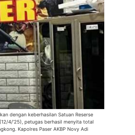
kan dengan keberhasilan Satuan Reserse
/4/’25), petugas berhasil menyita total
engkong. Kapolres Paser AKBP Novy Adi