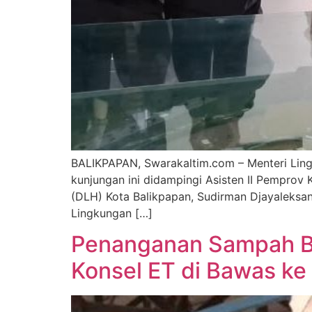
BALIKPAPAN, Swarakaltim.com – Menteri Ling
kunjungan ini didampingi Asisten II Pemprov
(DLH) Kota Balikpapan, Sudirman Djayaleksan
Lingkungan […]
Penanganan Sampah B
Konsel ET di Bawa