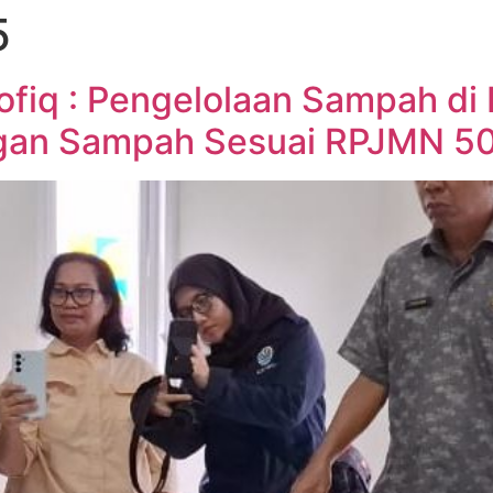
5
ofiq : Pengelolaan Sampah di 
ngan Sampah Sesuai RPJMN 5