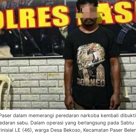
aser dalam memerangi peredaran narkoba kembali dibukti
aran sabu. Dalam operasi yang berlangsung pada Sabtu (12
rinisial LE (46), warga Desa Bekoso, Kecamatan Paser Bel