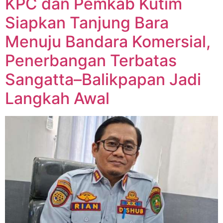
KPC dan Pemkab Kutim
Siapkan Tanjung Bara
Menuju Bandara Komersial,
Penerbangan Terbatas
Sangatta–Balikpapan Jadi
Langkah Awal