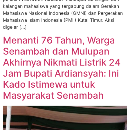
kalangan mahasiswa yang tergabung dalam Gerakan
Mahasiswa Nasional Indonesia (GMNI) dan Pergerakan
Mahasiswa Islam Indonesia (PMII) Kutai Timur. Aksi
digelar […]
Menanti 76 Tahun, Warga
Senambah dan Mulupan
Akhirnya Nikmati Listrik 24
Jam Bupati Ardiansyah: Ini
Kado Istimewa untuk
Masyarakat Senambah