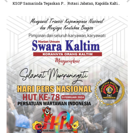
KSOP Samarinda Tegaskan Peran Regulator dan Operator dalam Pemanduan Kapal Sungai Mahakam
Rotasi Jabatan, Kapolda Kaltim Pimpin Upacara Sertijab Dirlantas dan Kapolresta Balikpapan