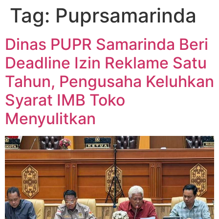
Tag:
Puprsamarinda
Dinas PUPR Samarinda Beri
Deadline Izin Reklame Satu
Tahun, Pengusaha Keluhkan
Syarat IMB Toko
Menyulitkan