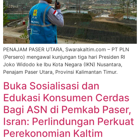
PENAJAM PASER UTARA, Swarakaltim.com – PT PLN
(Persero) mengawal kunjungan tiga hari Presiden RI
Joko Widodo ke Ibu Kota Negara (IKN) Nusantara,
Penajam Paser Utara, Provinsi Kalimantan Timur.
Buka Sosialisasi dan
Edukasi Konsumen Cerdas
Bagi ASN di Pemkab Paser,
Isran: Perlindungan Perkuat
Perekonomian Kaltim