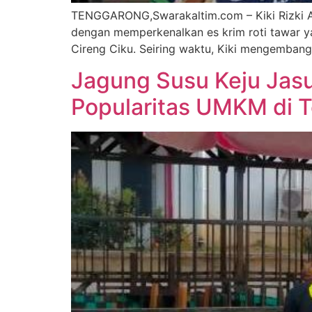
TENGGARONG,Swarakaltim.com – Kiki Rizki Am
dengan memperkenalkan es krim roti tawar ya
Cireng Ciku. Seiring waktu, Kiki mengembangk
Jagung Susu Keju Jasu
Popularitas UMKM di 