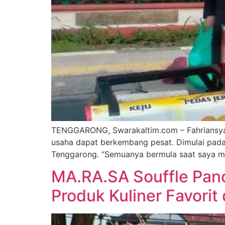
TENGGARONG, Swarakaltim.com – Fahriansyah
usaha dapat berkembang pesat. Dimulai pada
Tenggarong. “Semuanya bermula saat saya m
MA.RA.SA Souffle Panc
Produk Kuliner Favorit