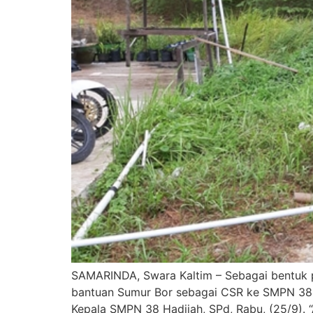
SAMARINDA, Swara Kaltim – Sebagai bentuk p
bantuan Sumur Bor sebagai CSR ke SMPN 38 K
Kepala SMPN 38 Hadijah, SPd, Rabu, (25/9). 