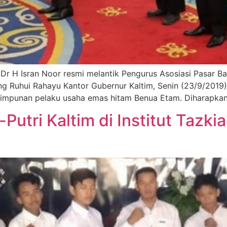
Dr H Isran Noor resmi melantik Pengurus Asosiasi Pasar B
ng Ruhui Rahayu Kantor Gubernur Kaltim, Senin (23/9/2019
rhimpunan pelaku usaha emas hitam Benua Etam. Diharapk
utri Kaltim di Institut Tazk