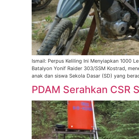
Ismail: Perpus Keliling Ini Menyiapkan 100
Batalyon Yonif Raider 303/SSM Kostrad, mene
anak dan siswa Sekola Dasar (SD) yang ber
PDAM Serahkan CSR S