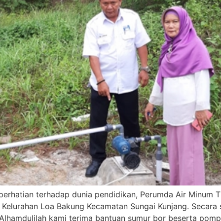
erhatian terhadap dunia pendidikan, Perumda Air Minum 
elurahan Loa Bakung Kecamatan Sungai Kunjang. Secara si
“Alhamdulilah kami terima bantuan sumur bor beserta pom