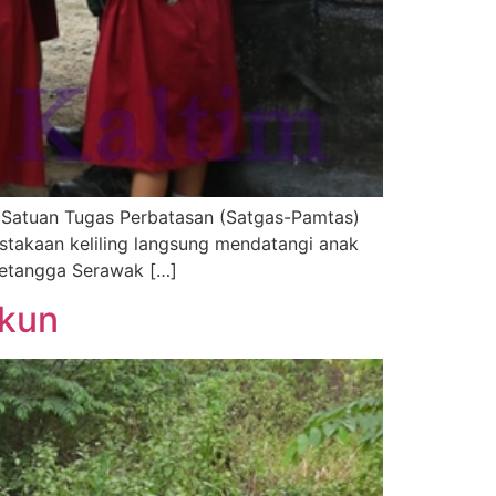
– Satuan Tugas Perbatasan (Satgas-Pamtas)
stakaan keliling langsung mendatangi anak
tetangga Serawak […]
akun