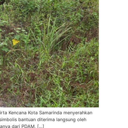
Tirta Kencana Kota Samarinda menyerahkan
mbolis bantuan diterima langsung oleh
panya dari PDAM, […]