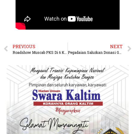
PREVIOUS
NEXT
Roadshow Muscab PKS Di 6 Kecamatan Balikpapan Digelar, Satukan Sikap Semangat Baru PKS
Pegadaian Salurkan Donasi GAJIANEMAS Untuk Korban Gempa Bumi Mamuju-Majene