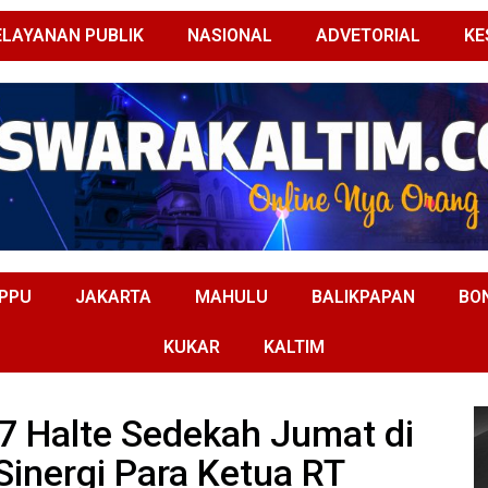
ELAYANAN PUBLIK
NASIONAL
ADVETORIAL
KE
PPU
JAKARTA
MAHULU
BALIKPAPAN
BO
KUKAR
KALTIM
7 Halte Sedekah Jumat di
Sinergi Para Ketua RT