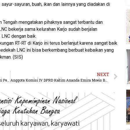
 sayur-sayuran, buah, ikan dan lainnya yang diadakan di
n Tengah mengatakan pihaknya sangat terbantu dan
NC bekerja sama kelurahan Karjo sudah berjalan
 LNC dengan baik.
ungan RT-RT di Karjo ini terus berlanjut karena sangat baik
sedekah LNC ini bisa berkembang berbuat kebaikan yang
ukman. (SIS)
NEXT
Wakil Ketua DPRD Kaltim Muhammad Samsun Hadiri Peringatan Isra Mi’raj Bersama Paguyuban Jember dan Banyuwangi di Tenggarong
Anggota Komisi IV DPRD Kaltim Ananda Emira Moeis Beri Apresiasi Pemprov Kaltim Atas Peningkatan Anggaran Beasiswa.