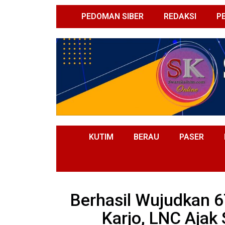
PEDOMAN SIBER
REDAKSI
P
KUTIM
BERAU
PASER
Berhasil Wujudkan 6
Karjo, LNC Ajak 