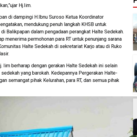
P
an,”ujar Hj.Iim.
pan di dampingi H.Ibnu Suroso Ketua Koordinator
mengatakan, mendukung penuh langkah KHSB untuk
di Balikpapan dalam pengadaan perangkat Halte Sedekah.
siap menerima permohonan para RT untuk penunjang sarana
Komunitas Halte Sedekah di sekretariat Karjo atau di Ruko
asir.
 Hj. Iim berharap dengan gerakan Halte Sedekah ini selain
g sedekah yang barokah. Kedepannya Pergerakan Halte-
ngan semangat pihak Kelurahan, para RT, dan semua pihak