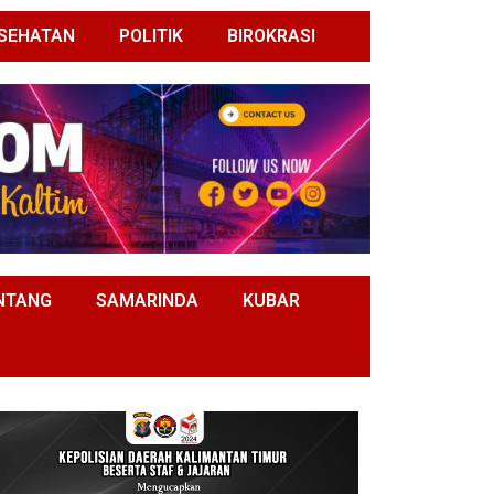
SEHATAN
POLITIK
BIROKRASI
NTANG
SAMARINDA
KUBAR