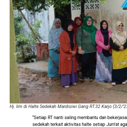
Hj. Iim di Halte Sedekah Mardisiwi Gang RT.32 Karjo (3/2/’2
“Setiap RT nanti saling membantu dan bekerjas
sedekah terkait aktivitas halte setiap Jum’at a