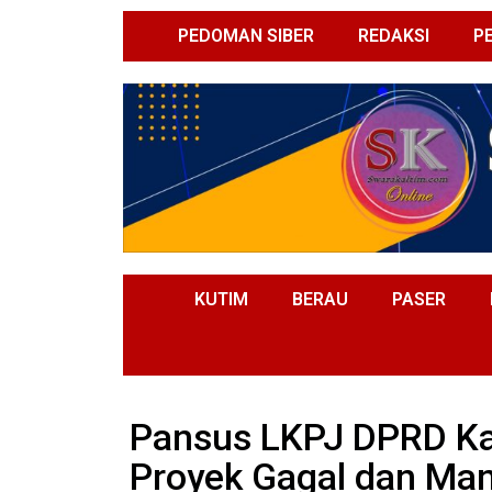
PEDOMAN SIBER
REDAKSI
P
KUTIM
BERAU
PASER
Pansus LKPJ DPRD Ka
Proyek Gagal dan Man