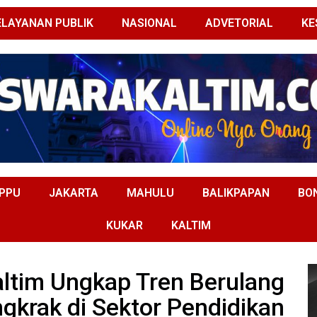
ELAYANAN PUBLIK
NASIONAL
ADVETORIAL
KE
PPU
JAKARTA
MAHULU
BALIKPAPAN
BO
KUKAR
KALTIM
ltim Ungkap Tren Berulang
gkrak di Sektor Pendidikan