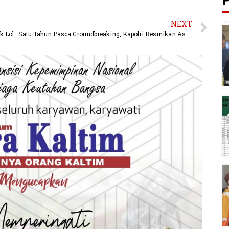
P
NEXT
Borneo FC Tembus Asia, Stadion Segiri Terancam Tak Lolos Standar AFC Jika Pemprov Kaltim Absen Bersinergi
Satu Tahun Pasca Groundbreaking, Kapolri Resmikan Asrama Tunggal Panaluan Presisi Samarinda