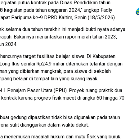
kegiatan putus kontrak pada Dinas Pendidikan tahun
8 kegiatan pada tahun anggaran 2024,” ungkap Fadly
Rapat Paripurna ke-9 DPRD Kaltim, Senin (18/5/2026).
k selama dua tahun terakhir ini menjadi bukti nyata adanya
apuh. Bukannya menuntaskan rapor merah tahun 2023,
un 2024.
ancurnya target fasilitas belajar siswa. Di Kabupaten
ong Ikis senilai Rp24,9 miliar ditemukan telantar dengan
unan yang dibiarkan mangkrak, para siswa di sekolah
pang belajar di tempat lain yang kurang layak.
 1 Penajam Paser Utara (PPU). Proyek ruang praktik dua
s kontrak karena progres fisik macet di angka 60 hingga 70
uat gedung dipastikan tidak bisa digunakan pada tahun
ena sulit dianggarkan dalam waktu dekat.
juga menemukan masalah hukum dan mutu fisik yang buruk.