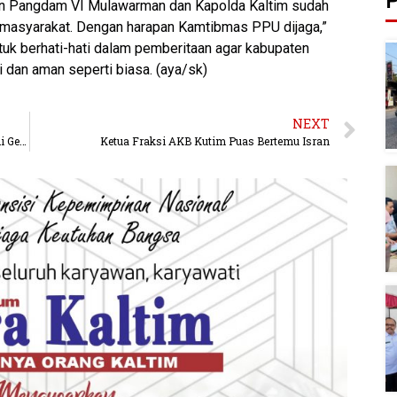
P
kan Pangdam VI Mulawarman dan Kapolda Kaltim sudah
masyarakat. Dengan harapan Kamtibmas PPU dijaga,”
uk berhati-hati dalam pemberitaan agar kabupaten
 dan aman seperti biasa. (aya/sk)
NEXT
PDIP Resmi Daftarkan Y Juan Jenau Jadi Cawabup di Gerindra Mahulu
Ketua Fraksi AKB Kutim Puas Bertemu Isran