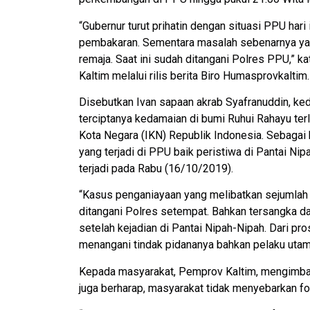
“Gubernur turut prihatin dengan situasi PPU hari 
pembakaran. Sementara masalah sebenarnya yak
remaja. Saat ini sudah ditangani Polres PPU,” k
Kaltim melalui rilis berita Biro Humasprovkaltim.
Disebutkan Ivan sapaan akrab Syafranuddin, ke
terciptanya kedamaian di bumi Ruhui Rahayu terl
Kota Negara (IKN) Republik Indonesia. Sebagai 
yang terjadi di PPU baik peristiwa di Pantai N
terjadi pada Rabu (16/10/2019).
“Kasus penganiayaan yang melibatkan sejumlah r
ditangani Polres setempat. Bahkan tersangka d
setelah kejadian di Pantai Nipah-Nipah. Dari pr
menangani tindak pidananya bahkan pelaku utama
Kepada masyarakat, Pemprov Kaltim, mengimbau
juga berharap, masyarakat tidak menyebarkan fot