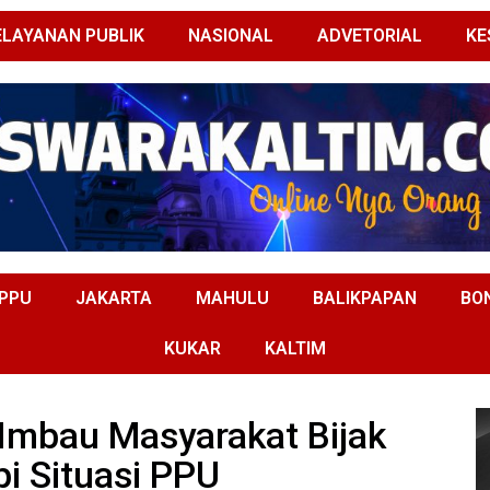
ELAYANAN PUBLIK
NASIONAL
ADVETORIAL
KE
PPU
JAKARTA
MAHULU
BALIKPAPAN
BO
KUKAR
KALTIM
 Imbau Masyarakat Bijak
i Situasi PPU