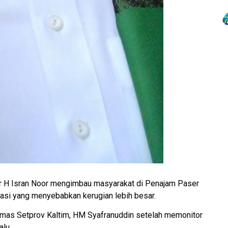
r H Isran Noor mengimbau masyarakat di Penajam Paser
uasi yang menyebabkan kerugian lebih besar.
umas Setprov Kaltim, HM Syafranuddin setelah memonitor
alu.