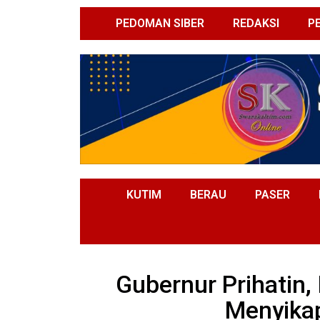
PEDOMAN SIBER
REDAKSI
P
KUTIM
BERAU
PASER
Gubernur Prihatin,
Menyikap