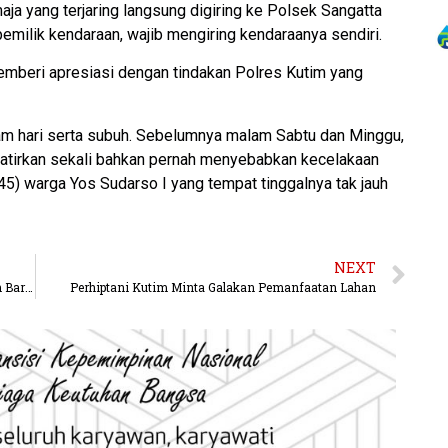
ja yang terjaring langsung digiring ke Polsek Sangatta
pemilik kendaraan, wajib mengiring kendaraanya sendiri.
emberi apresiasi dengan tindakan Polres Kutim yang
lam hari serta subuh. Sebelumnya malam Sabtu dan Minggu,
watirkan sekali bahkan pernah menyebabkan kecelakaan
45) warga Yos Sudarso I yang tempat tinggalnya tak jauh
NEXT
Kubar Jadi 16 Kasus Positif Corona, Ada 3 Tambahan Baru Ternyata Satu Keluarga
Perhiptani Kutim Minta Galakan Pemanfaatan Lahan