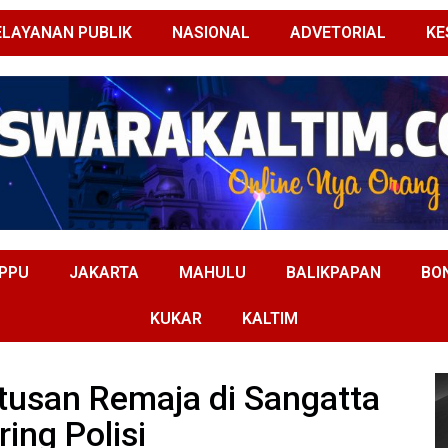
ELAYANAN PUBLIK
NASIONAL
ADVETORIAL
KE
PPU
JAKARTA
MAHULU
BALIKPAPAN
BO
KUKAR
KALTIM
atusan Remaja di Sangatta
ring Polisi