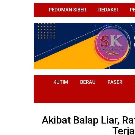
PEDOMAN SIBER
REDAKSI
P
KUTIM
BERAU
PASER
Akibat Balap Liar, R
Terja