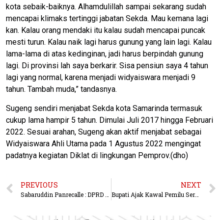
kota sebaik-baiknya. Alhamdulillah sampai sekarang sudah
mencapai klimaks tertinggi jabatan Sekda. Mau kemana lagi
kan. Kalau orang mendaki itu kalau sudah mencapai puncak
mesti turun. Kalau naik lagi harus gunung yang lain lagi. Kalau
lama-lama di atas kedinginan, jadi harus berpindah gunung
lagi. Di provinsi lah saya berkarir. Sisa pensiun saya 4 tahun
lagi yang normal, karena menjadi widyaiswara menjadi 9
tahun. Tambah muda,” tandasnya.
Sugeng sendiri menjabat Sekda kota Samarinda termasuk
cukup lama hampir 5 tahun. Dimulai Juli 2017 hingga Februari
2022. Sesuai arahan, Sugeng akan aktif menjabat sebagai
Widyaiswara Ahli Utama pada 1 Agustus 2022 mengingat
padatnya kegiatan Diklat di lingkungan Pemprov.(dho)
PREVIOUS
NEXT
Sabaruddin Panrecalle : DPRD Balikpapan Ingatkan Pemkot, Berhati Hati Dalam Pembangunan RSU Sayang Ibu.
Bupati Ajak Kawal Pemilu Serentak Agar Berlangsung Kondusif