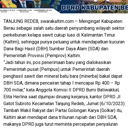
TANJUNG REDEB, swarakaltim.com – Mengingat Kabupaten
Berau sebagai salah satu daerah penyumbang wilayah sektor
perkebunan kelapa sawit cukup luas di Kalimantan Timur
(Kaltim), sehingga punya peluang untuk mendapatkan kucuran
Dana Bagi Hasil (DBH) Sumber Daya Alam (SDA) dari
Pemerintah Provinsi (Pemprov) Kaltim.
“Jadi tahun ini, pos penerimaan baru yang dialokasikan
Pemerintah pusat (Pempus) untuk Pemerintah daerah
penghasil sawit dan mineral batu bara (minerba) bakal dapat
DBH SDA, dimana pencairan tahap I mencapai Rp 400 – Rp
700 miliar,” kata Anggota Komisi II DPRD Bumi Batiwakkal,
Elita Herlina saat dijumpai diruang kerjanya, kantor DPRD Jl
Gatot Subroto Kecamatan Tanjung Redeb, Jumat (6/10/2023).
Tambah Wakil Rakyat dari Partai Golongan Karya (Golkar) itu,
Kaltim akan mendapat dana triliunan rupiah dari DBH SDA,
makanya DPRD juga turut meminta percepatan penyaluran