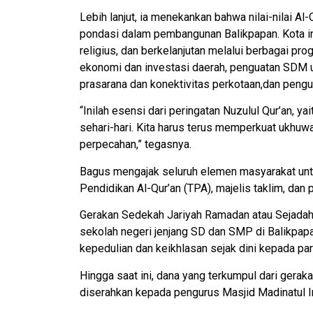
Lebih lanjut, ia menekankan bahwa nilai-nilai Al-
pondasi dalam pembangunan Balikpapan. Kota ini
religius, dan berkelanjutan melalui berbagai pro
ekonomi dan investasi daerah, penguatan SDM un
prasarana dan konektivitas perkotaan,dan pengua
“Inilah esensi dari peringatan Nuzulul Qur’an, ya
sehari-hari. Kita harus terus memperkuat ukhuw
perpecahan,” tegasnya.
Bagus mengajak seluruh elemen masyarakat untu
Pendidikan Al-Qur’an (TPA), majelis taklim, dan 
Gerakan Sedekah Jariyah Ramadan atau Sejadah,
sekolah negeri jenjang SD dan SMP di Balikpapa
kepedulian dan keikhlasan sejak dini kepada para
Hingga saat ini, dana yang terkumpul dari ger
diserahkan kepada pengurus Masjid Madinatul Im