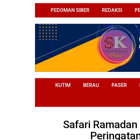
PEDOMAN SIBER
REDAKSI
P
KUTIM
BERAU
PASER
Safari Ramadan 
Peringatan