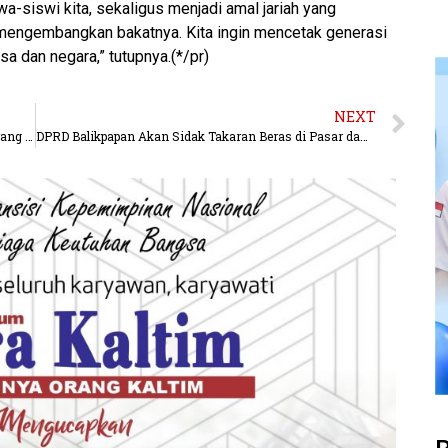
wa-siswi kita, sekaligus menjadi amal jariah yang
ngembangkan bakatnya. Kita ingin mencetak generasi
a dan negara,” tutupnya.(*/pr)
NEXT
RMC Memberikan Bantuan Untuk 30 Ribu Warga Kurang Mampu
DPRD Balikpapan Akan Sidak Takaran Beras di Pasar dan Ritel