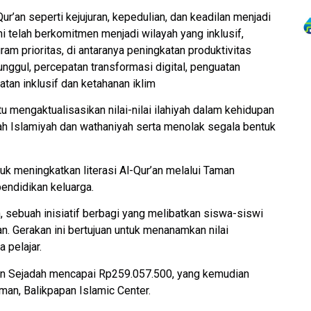
Qur’an seperti kejujuran, kepedulian, dan keadilan menjadi
 telah berkomitmen menjadi wilayah yang inklusif,
gram prioritas, di antaranya peningkatan produktivitas
ggul, percepatan transformasi digital, penguatan
tan inklusif dan ketahanan iklim
itu mengaktualisasikan nilai-nilai ilahiyah dalam kehidupan
ah Islamiyah dan wathaniyah serta menolak segala bentuk
k meningkatkan literasi Al-Qur’an melalui Taman
pendidikan keluarga.
 sebuah inisiatif berbagi yang melibatkan siswa-siswi
n. Gerakan ini bertujuan untuk menanamkan nilai
 pelajar.
akan Sejadah mencapai Rp259.057.500, yang kemudian
an, Balikpapan Islamic Center.