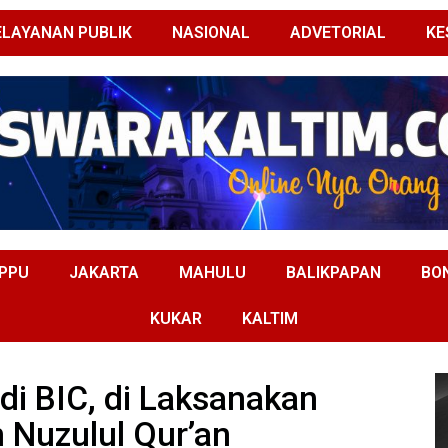
ELAYANAN PUBLIK
NASIONAL
ADVETORIAL
KE
PPU
JAKARTA
MAHULU
BALIKPAPAN
BO
KUKAR
KALTIM
di BIC, di Laksanakan
 Nuzulul Qur’an