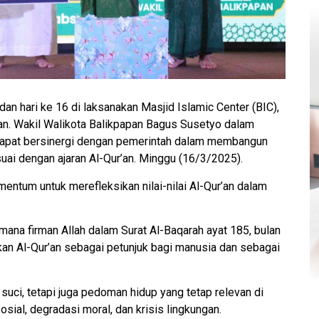
an hari ke 16 di laksanakan Masjid Islamic Center (BIC),
’an. Wakil Walikota Balikpapan Bagus Susetyo dalam
dapat bersinergi dengan pemerintah dalam membangun
uai dengan ajaran Al-Qur’an. Minggu (16/3/2025).
ntum untuk merefleksikan nilai-nilai Al-Qur’an dalam
ana firman Allah dalam Surat Al-Baqarah ayat 185, bulan
kan Al-Qur’an sebagai petunjuk bagi manusia dan sebagai
suci, tetapi juga pedoman hidup yang tetap relevan di
ial, degradasi moral, dan krisis lingkungan.