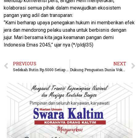
Menutup konferensi pers, Brigjen Helfi menyerukan,
kolaborasi semua pihak dalam mewujudkan ekosistem
pangan yang adil dan transparan:
“Kami berharap upaya penegakan hukum ini memberikan efek
jera dan mendorong pelaku usaha untuk berbisnis dengan
jujur. Mari bersama kita jaga keamanan pangan demi
Indonesia Emas 2045,” ujar nya (*/pldjl35)
PREVIOUS
NEXT
Sedekah Rutin Rp.5000 Setiap Personel Sat Brimob Polda Kaltim, Wujud Solidaritas Semoga Berkah
Dukung Penguatan Dunia Vokasi, Astra Motor Kaltim 2 Bekali Siswa Sekolah Mitra Binaan