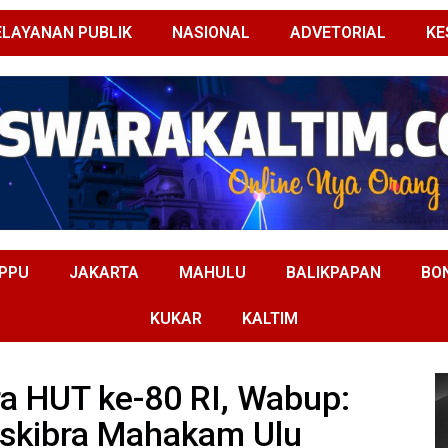
ELAYANAN PUBLIK
NASIONAL
ADVETORIAL
KE
PPU
JAKARTA
MAHULU
BALIKPAPAN
BO
KUKAR
KALTIM
a HUT ke-80 RI, Wabup:
askibra Mahakam Ulu