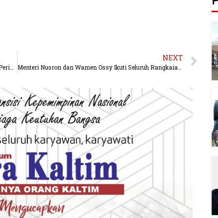
P
NEXT
Kantor Pertanahan Kutai Kartanegara Ikuti Upacara Peringatan HUT ke-80 Kemerdekaan RI di Kanwil BPN Kaltim
Menteri Nusron dan Wamen Ossy Ikuti Seluruh Rangkaian Upacara Peringatan Hari Kemerdekaan ke-80 Republik Indonesia