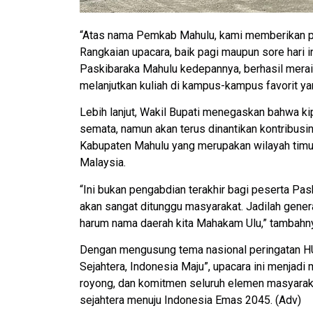
“Atas nama Pemkab Mahulu, kami memberikan pe
Rangkaian upacara, baik pagi maupun sore hari i
Paskibaraka Mahulu kedepannya, berhasil meraih 
melanjutkan kuliah di kampus-kampus favorit ya
Lebih lanjut, Wakil Bupati menegaskan bahwa k
semata, namun akan terus dinantikan kontribus
Kabupaten Mahulu yang merupakan wilayah timu
Malaysia.
“Ini bukan pengabdian terakhir bagi peserta Pa
akan sangat ditunggu masyarakat. Jadilah gene
harum nama daerah kita Mahakam Ulu,” tambahn
Dengan mengusung tema nasional peringatan HUT
Sejahtera, Indonesia Maju”, upacara ini menj
royong, dan komitmen seluruh elemen masyarakat
sejahtera menuju Indonesia Emas 2045. (Adv)