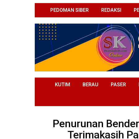
PEDOMAN SIBER
REDAKSI
P
KUTIM
BERAU
PASER
Penurunan Bender
Terimakasih P