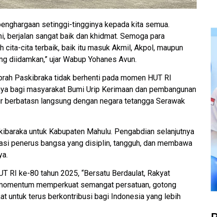
nghargaan setinggi-tingginya kepada kita semua.
ni, berjalan sangat baik dan khidmat. Semoga para
cita-cita terbaik, baik itu masuk Akmil, Akpol, maupun
ng diidamkan,” ujar Wabup Yohanes Avun.
iprah Paskibraka tidak berhenti pada momen HUT RI
inya bagi masyarakat Bumi Urip Kerimaan dan pembangunan
r berbatasn langsung dengan negara tetangga Serawak
skibaraka untuk Kabupaten Mahulu. Pengabdian selanjutnya
rasi penerus bangsa yang disiplin, tangguh, dan membawa
ya.
 RI ke-80 tahun 2025, “Bersatu Berdaulat, Rakyat
adi momentum memperkuat semangat persatuan, gotong
 untuk terus berkontribusi bagi Indonesia yang lebih