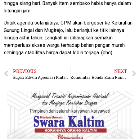
hingga siang hari. Banyak item sembako habis hanya dalam
hitungan jam.
Untuk agenda selanjutnya, GPM akan bergeser ke Kelurahan
Gunung Lingai dan Mugirejo, lalu berlanjut ke titik lainnya
hingga akhir tahun. Langkah ini diharapkan semakin
memperluas akses warga terhadap bahan pangan murah
sehingga stabilitas harga dapat lebih terjaga. (dho)
PREVIOUS
NEXT
Bupati Edwin Apresiasi Khitanan Massal Gratis Warnai Peringatan HKG PKK ke-53 di Kutai Barat
Komunitas Honda Etam Ramaikan HBD Brotherhood Festival Regional Kalimantan 2025