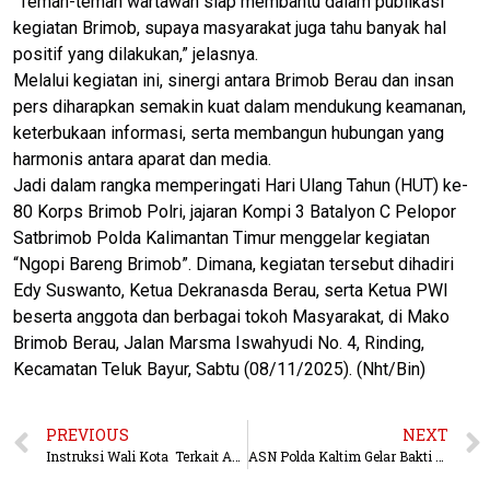
“Teman-teman wartawan siap membantu dalam publikasi
kegiatan Brimob, supaya masyarakat juga tahu banyak hal
positif yang dilakukan,” jelasnya.
Melalui kegiatan ini, sinergi antara Brimob Berau dan insan
pers diharapkan semakin kuat dalam mendukung keamanan,
keterbukaan informasi, serta membangun hubungan yang
harmonis antara aparat dan media.
Jadi dalam rangka memperingati Hari Ulang Tahun (HUT) ke-
80 Korps Brimob Polri, jajaran Kompi 3 Batalyon C Pelopor
Satbrimob Polda Kalimantan Timur menggelar kegiatan
“Ngopi Bareng Brimob”. Dimana, kegiatan tersebut dihadiri
Edy Suswanto, Ketua Dekranasda Berau, serta Ketua PWI
beserta anggota dan berbagai tokoh Masyarakat, di Mako
Brimob Berau, Jalan Marsma Iswahyudi No. 4, Rinding,
Kecamatan Teluk Bayur, Sabtu (08/11/2025). (Nht/Bin)
PREVIOUS
NEXT
Instruksi Wali Kota Terkait Anak Gemulai Disdikbud Gelar Rapat Lintas OPD
ASN Polda Kaltim Gelar Bakti Sosial Bantu Warga Terdampak Kebakaran di Pasar Baru Balikpapan