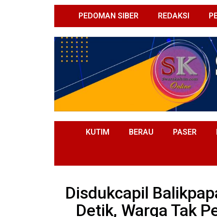
PEDOMAN SIBER
REDAKSI
P
KUTIM
BERAU
PASER
Disdukcapil Balikpa
Detik, Warga Tak Pe