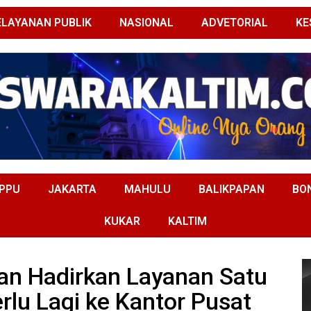
ELAYANAN PUBLIK
NASIONAL
ADVETORIAL
KE
PPU
JAKARTA
MAHULU
BALIKPAPAN
BO
KUKAR
KALTIM
pan Hadirkan Layanan Satu
rlu Lagi ke Kantor Pusat