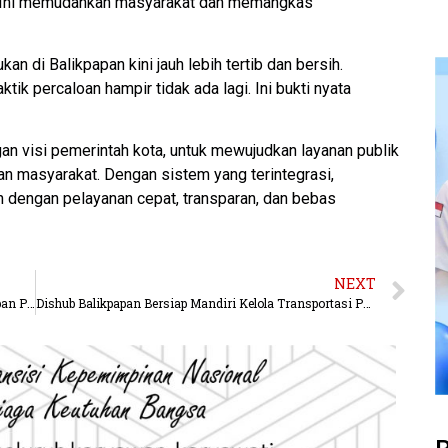
n. Ini memudahkan masyarakat dan memangkas
 di Balikpapan kini jauh lebih tertib dan bersih.
ik percaloan hampir tidak ada lagi. Ini bukti nyata
gan visi pemerintah kota, untuk mewujudkan layanan publik
an masyarakat. Dengan sistem yang terintegrasi,
 dengan pelayanan cepat, transparan, dan bebas
NEXT
Rahmad Mas’ud: Balikpapan Siap Jadi Kota Masa Depan Pariwisata Indonesia
Dishub Balikpapan Bersiap Mandiri Kelola Transportasi Publik