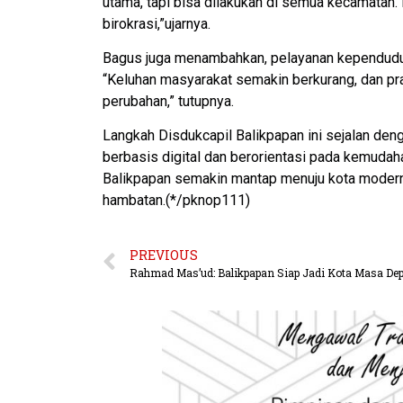
utama, tapi bisa dilakukan di semua kecamata
birokrasi,”ujarnya.
Bagus juga menambahkan, pelayanan kependudukan
“Keluhan masyarakat semakin berkurang, dan prakt
perubahan,” tutupnya.
Langkah Disdukcapil Balikpapan ini sejalan den
berbasis digital dan berorientasi pada kemudah
Balikpapan semakin mantap menuju kota modern
hambatan.(*/pknop111)
PREVIOUS