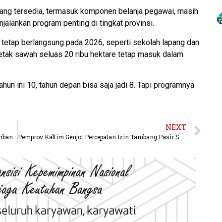
yang tersedia, termasuk komponen belanja pegawai, masih
alankan program penting di tingkat provinsi.
tetap berlangsung pada 2026, seperti sekolah lapang dan
 cetak sawah seluas 20 ribu hektare tetap masuk dalam
ahun ini 10, tahun depan bisa saja jadi 8. Tapi programnya
NEXT
Menteri Nusron Tekankan Meritokrasi dalam Pengembangan SDM Kementerian ATR/BPN
Pemprov Kaltim Genjot Percepatan Izin Tambang Pasir Sungai untuk Kepentingan Pembangunan Berau