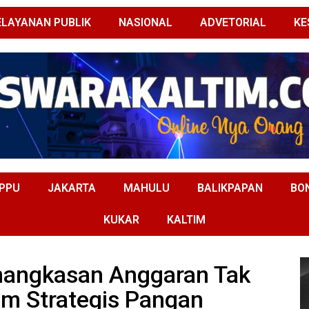
ELAYANAN PUBLIK
NASIONAL
ADVETORIAL
KE
PPU
JAKARTA
MAHULU
BALIKPAPAN
BO
KUKAR
KALTIM
mangkasan Anggaran Tak
m Strategis Pangan