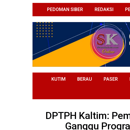
PEDOMAN SIBER
REDAKSI
P
KUTIM
BERAU
PASER
DPTPH Kaltim: Pe
Ganggu Progra