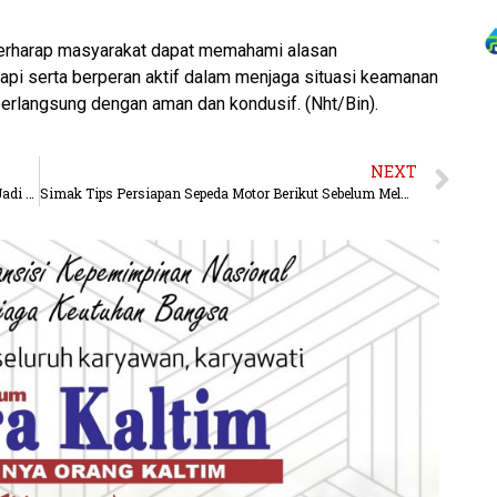
 berharap masyarakat dapat memahami alasan
pi serta berperan aktif dalam menjaga situasi keamanan
berlangsung dengan aman dan kondusif. (Nht/Bin).
NEXT
Kriminalitas Turun, Lakalantas dan Narkoba Masih Jadi Perhatian Serius Aparat
Simak Tips Persiapan Sepeda Motor Berikut Sebelum Melakukan Perjalanan Akhir Tahun