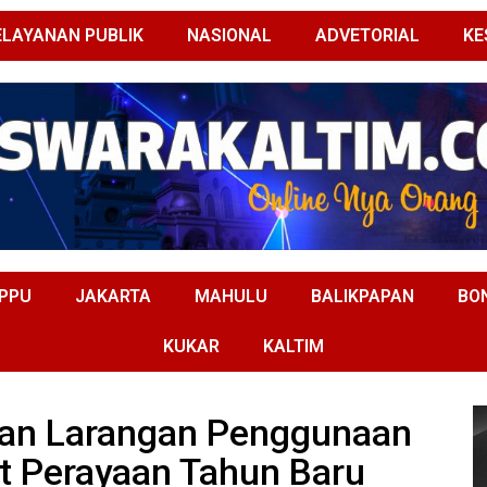
ELAYANAN PUBLIK
NASIONAL
ADVETORIAL
KE
PPU
JAKARTA
MAHULU
BALIKPAPAN
BO
KUKAR
KALTIM
kan Larangan Penggunaan
t Perayaan Tahun Baru