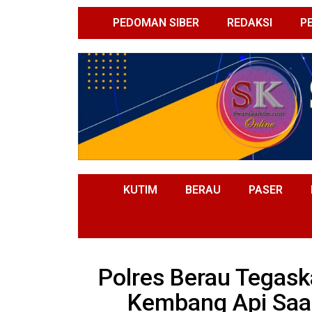
PEDOMAN SIBER
REDAKSI
P
KUTIM
BERAU
PASER
Polres Berau Tegas
Kembang Api Saa