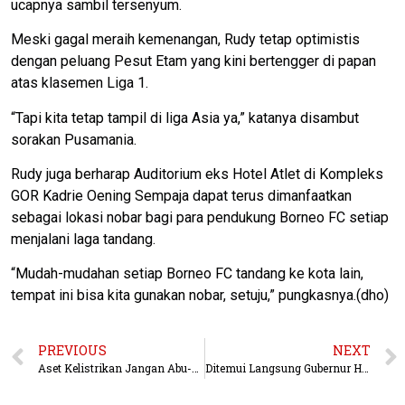
ucapnya sambil tersenyum.
Meski gagal meraih kemenangan, Rudy tetap optimistis
dengan peluang Pesut Etam yang kini bertengger di papan
atas klasemen Liga 1.
“Tapi kita tetap tampil di liga Asia ya,” katanya disambut
sorakan Pusamania.
Rudy juga berharap Auditorium eks Hotel Atlet di Kompleks
GOR Kadrie Oening Sempaja dapat terus dimanfaatkan
sebagai lokasi nobar bagi para pendukung Borneo FC setiap
menjalani laga tandang.
“Mudah-mudahan setiap Borneo FC tandang ke kota lain,
tempat ini bisa kita gunakan nobar, setuju,” pungkasnya.(dho)
PREVIOUS
NEXT
Aset Kelistrikan Jangan Abu-Abu, PLN UIP KLT Perkuat Kepastian Hukum Tanah di Paser
Ditemui Langsung Gubernur Harum, Harapan Warga Loa Bakung soal Status Lahan Mulai Menemukan Titik Terang