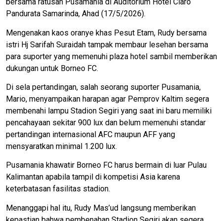
bersama ratusan Pusamania di Auditorium Hotel Claro
Pandurata Samarinda, Ahad (17/5/2026).
Mengenakan kaos oranye khas Pesut Etam, Rudy bersama
istri Hj Sarifah Suraidah tampak membaur lesehan bersama
para suporter yang memenuhi plaza hotel sambil memberikan
dukungan untuk Borneo FC.
Di sela pertandingan, salah seorang suporter Pusamania,
Mario, menyampaikan harapan agar Pemprov Kaltim segera
membenahi lampu Stadion Segiri yang saat ini baru memiliki
pencahayaan sekitar 900 lux dan belum memenuhi standar
pertandingan internasional AFC maupun AFF yang
mensyaratkan minimal 1.200 lux.
Pusamania khawatir Borneo FC harus bermain di luar Pulau
Kalimantan apabila tampil di kompetisi Asia karena
keterbatasan fasilitas stadion.
Menanggapi hal itu, Rudy Mas’ud langsung memberikan
kepastian bahwa pembenahan Stadion Segiri akan segera