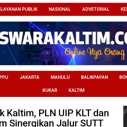
ELAYANAN PUBLIK
NASIONAL
ADVETORIAL
KE
PPU
JAKARTA
MAHULU
BALIKPAPAN
BO
KUKAR
KALTIM
ik Kaltim, PLN UIP KLT dan
am Sinergikan Jalur SUTT