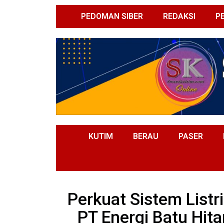
PEDOMAN SIBER
REDAKSI
P
KUTIM
BERAU
PASER
Perkuat Sistem Listr
PT Energi Batu Hit