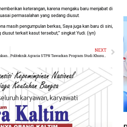
emberikan keterangan, karena mengaku baru menjabat di
asai permasalahan yang sedang diusut.
rena masih pengumpulan berkas, Saya juga kan baru di sini,
usut terkait kasut tersebut,” singkat Yudi. (iyn)
NEXT
Wajracyena Outbound Satbrimob Polda Kaltim Tanamkan Jiwa Disiplin Pada Pelajar SMP IT Istiqomah Balikpapan
Politeknik Agraria STPN Tawarkan Program Studi Khusus di Bidang Agraria, Pertanahan, dan Tata Ruang