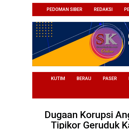
PEDOMAN SIBER
REDAKSI
P
KUTIM
BERAU
PASER
Dugaan Korupsi Ang
Tipikor Geruduk K