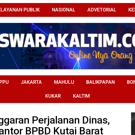
ELAYANAN PUBLIK
NASIONAL
ADVETORIAL
KE
PPU
JAKARTA
MAHULU
BALIKPAPAN
BO
KUKAR
KALTIM
garan Perjalanan Dinas,
antor BPBD Kutai Barat