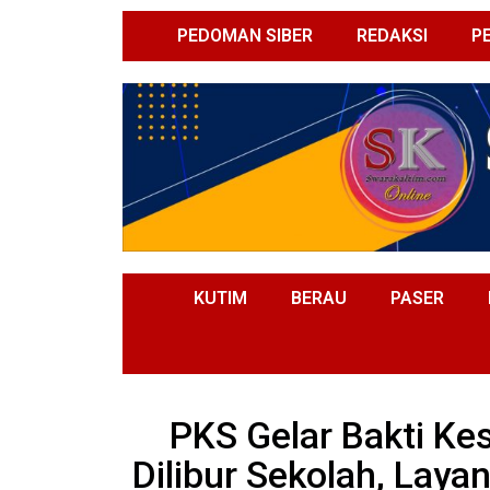
PEDOMAN SIBER
REDAKSI
P
KUTIM
BERAU
PASER
PKS Gelar Bakti Ke
Dilibur Sekolah, Laya