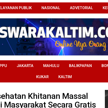
ELAYANAN PUBLIK
NASIONAL
ADVETORIAL
KE
PPU
JAKARTA
MAHULU
BALIKPAPAN
BO
KUKAR
KALTIM
sehatan Khitanan Massal
ni Masyarakat Secara Gratis