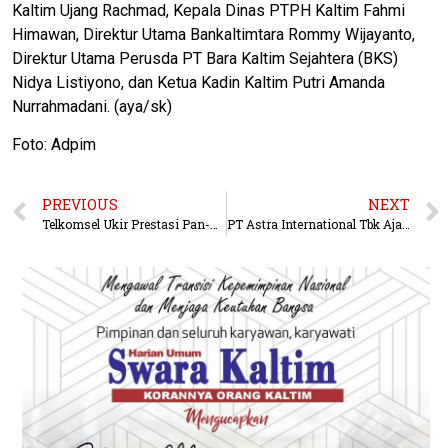
Kaltim Ujang Rachmad, Kepala Dinas PTPH Kaltim Fahmi
Himawan, Direktur Utama Bankaltimtara Rommy Wijayanto,
Direktur Utama Perusda PT Bara Kaltim Sejahtera (BKS)
Nidya Listiyono, dan Ketua Kadin Kaltim Putri Amanda
Nurrahmadani. (aya/sk)
Foto: Adpim
PREVIOUS
NEXT
Telkomsel Ukir Prestasi Pan-Asia, Strategi Wellbeing Karyawan Raih Penghargaan Bergengsi Employee Experience Awards 2026
PT Astra International Tbk Ajak Anak Muda Jadi Inisiator Perubahan melalui 17th SATU Indonesia Awards 2026 di Young On Top National Conference