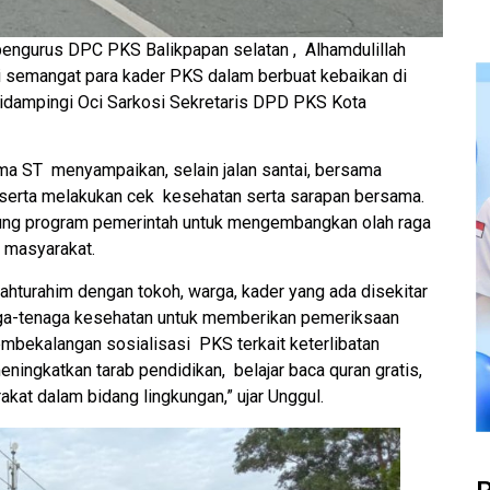
al pengurus DPC PKS Balikpapan selatan , Alhamdulillah
 semangat para kader PKS dalam berbuat kebaikan di
i didampingi Oci Sarkosi Sekretaris DPD PKS Kota
a ST menyampaikan, selain jalan santai, bersama
 serta melakukan cek kesehatan serta sarapan bersama.
kung program pemerintah untuk mengembangkan olah raga
n masyarakat.
ilahturahim dengan tokoh, warga, kader yang ada disekitar
aga-tenaga kesehatan untuk memberikan pemeriksaan
embekalangan sosialisasi PKS terkait keterlibatan
ingkatkan tarab pendidikan, belajar baca quran gratis,
akat dalam bidang lingkungan,” ujar Unggul.