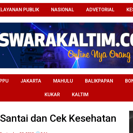
ELAYANAN PUBLIK
NASIONAL
ADVETORIAL
KE
PPU
JAKARTA
MAHULU
BALIKPAPAN
BO
KUKAR
KALTIM
 Santai dan Cek Kesehatan