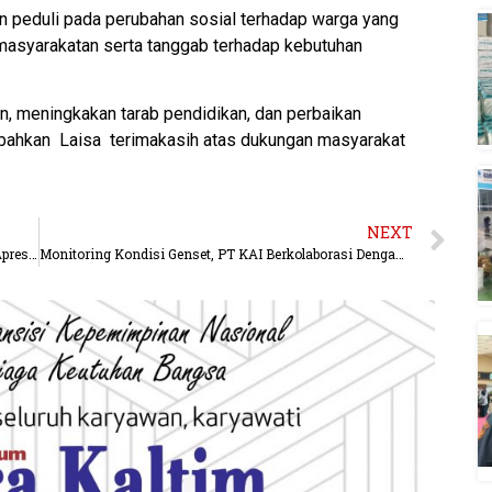
dan peduli pada perubahan sosial terhadap warga yang
asyarakatan serta tanggab terhadap kebutuhan
n, meningkakan tarab pendidikan, dan perbaikan
tambahkan Laisa terimakasih atas dukungan masyarakat
NEXT
SSB Samkot U-10 Juara, Mantan penyerang Garuda Apresiasi Potensi Anak Kaltim
Monitoring Kondisi Genset, PT KAI Berkolaborasi Dengan Telkomsel