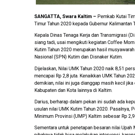
SANGATTA,
Swara Kaltim
–
Pemkab Kutai Tim
Timur Tahun 2020 kepada Gubernur Kalimantan T
Kepala Dinas Tenaga Kerja dan Transmigrasi (Dis
siang tadi, usai mengikuti kegiatan Coffee Mo
Kutim Tahun 2020 merupakan hasil musyawarah 
Nasional (SPN) Kutim dan Disnaker Kutim.
Dijelaskan, Nilai UMK Tahun 2020 naik 8,51 per
mencapai Rp 2,8 juta. Kenaikkan UMK Tahun 2020,
demikian, nilai ini juga dianggap masih kecil j
Kabupaten dan Kota lainnya di Kaltim.
Darius, berharap dalam pekan ini sudah ada kepu
usulan nilai UMK Kutim Tahun 2020. Pasalnya, P
Minimum Provinsi (UMP) Kaltim sebesar Rp 2,9 j
Sementara untuk penetapan besaran nilai Upah
pihaknya tidak bisa melakukan intervensi, kare