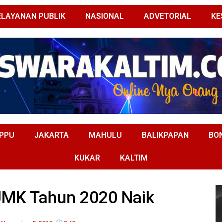
ELAYANAN PUBLIK
NASIONAL
ADVETORIAL
KE
PPU
JAKARTA
MAHULU
BALIKPAPAN
BO
KUKAR
KALTIM
UMK Tahun 2020 Naik