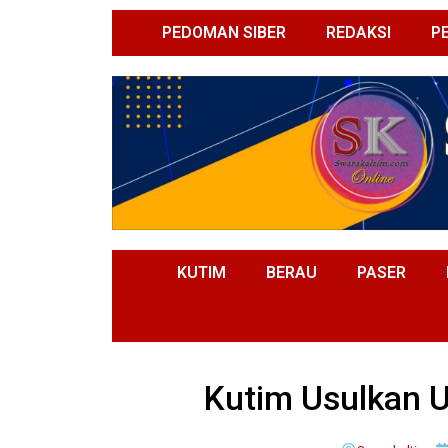
PEDOMAN SIBER
REDAKSI
P
KUTIM
BERAU
PASER
Kutim Usulkan 