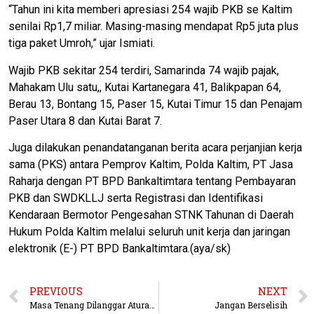
“Tahun ini kita memberi apresiasi 254 wajib PKB se Kaltim
senilai Rp1,7 miliar. Masing-masing mendapat Rp5 juta plus
tiga paket Umroh,” ujar Ismiati.
Wajib PKB sekitar 254 terdiri, Samarinda 74 wajib pajak,
Mahakam Ulu satu,, Kutai Kartanegara 41, Balikpapan 64,
Berau 13, Bontang 15, Paser 15, Kutai Timur 15 dan Penajam
Paser Utara 8 dan Kutai Barat 7.
Juga dilakukan penandatanganan berita acara perjanjian kerja
sama (PKS) antara Pemprov Kaltim, Polda Kaltim, PT Jasa
Raharja dengan PT BPD Bankaltimtara tentang Pembayaran
PKB dan SWDKLLJ serta Registrasi dan Identifikasi
Kendaraan Bermotor Pengesahan STNK Tahunan di Daerah
Hukum Polda Kaltim melalui seluruh unit kerja dan jaringan
elektronik (E-) PT BPD Bankaltimtara.(aya/sk)
PREVIOUS
NEXT
Masa Tenang Dilanggar Aturan KPU Diabaikan, AHB Dilaporkan ke Bawaslu
Jangan Berselisih