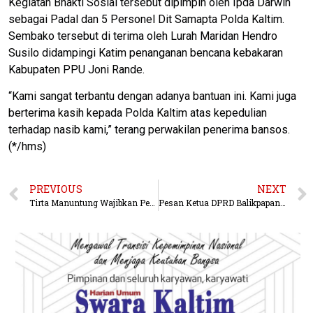
Kegiatan Bhakti Sosial tersebut dipimpin oleh Ipda Darwin
sebagai Padal dan 5 Personel Dit Samapta Polda Kaltim.
Sembako tersebut di terima oleh Lurah Maridan Hendro
Susilo didampingi Katim penanganan bencana kebakaran
Kabupaten PPU Joni Rande.
“Kami sangat terbantu dengan adanya bantuan ini. Kami juga
berterima kasih kepada Polda Kaltim atas kepedulian
terhadap nasib kami,” terang perwakilan penerima bansos.
(*/hms)
PREVIOUS
NEXT
Tirta Manuntung Wajibkan Penggantian Meteran Air
Pesan Ketua DPRD Balikpapan Saat Peringatan Hari Pahlawan