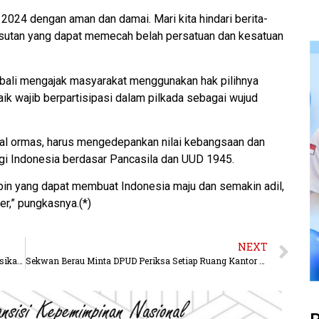
24 dengan aman dan damai. Mari kita hindari berita-
hasutan yang dapat memecah belah persatuan dan kesatuan
ali mengajak masyarakat menggunakan hak pilihnya
k wajib berpartisipasi dalam pilkada sebagai wujud
ral ormas, harus mengedepankan nilai kebangsaan dan
gi Indonesia berdasar Pancasila dan UUD 1945.
pin yang dapat membuat Indonesia maju dan semakin adil,
r,” pungkasnya.(*)
NEXT
Duta Wisata Terpilih Harus Kreatif Untuk Mempromosikan Pariwisata Berau
Sekwan Berau Minta DPUD Periksa Setiap Ruang Kantor DPRD Yang Telah Direnovasi