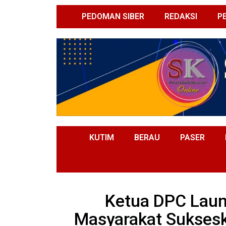
PEDOMAN SIBER
REDAKSI
P
KUTIM
BERAU
PASER
Ketua DPC Laun
Masyarakat Suksesk