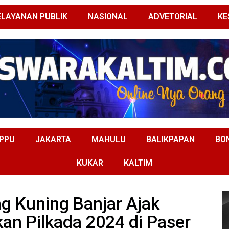
ELAYANAN PUBLIK
NASIONAL
ADVETORIAL
KE
PPU
JAKARTA
MAHULU
BALIKPAPAN
BO
KUKAR
KALTIM
g Kuning Banjar Ajak
an Pilkada 2024 di Paser