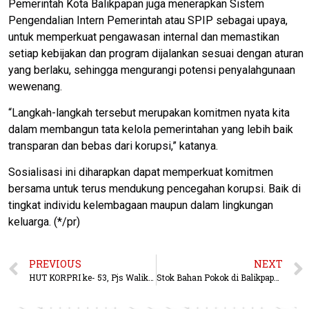
Pemerintah Kota Balikpapan juga menerapkan Sistem
Pengendalian Intern Pemerintah atau SPIP sebagai upaya,
untuk memperkuat pengawasan internal dan memastikan
setiap kebijakan dan program dijalankan sesuai dengan aturan
yang berlaku, sehingga mengurangi potensi penyalahgunaan
wewenang.
“Langkah-langkah tersebut merupakan komitmen nyata kita
dalam membangun tata kelola pemerintahan yang lebih baik
transparan dan bebas dari korupsi,” katanya.
Sosialisasi ini diharapkan dapat memperkuat komitmen
bersama untuk terus mendukung pencegahan korupsi. Baik di
tingkat individu kelembagaan maupun dalam lingkungan
keluarga. (*/pr)
PREVIOUS
NEXT
HUT KORPRI ke- 53, Pjs Walikota Mengapresiasi ASN Melaksanakan Donor Darah
Stok Bahan Pokok di Balikpapan Masih Tercukupi, 75 Persen Bahan Pokok Dari Luar Balikpapan