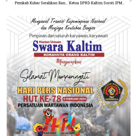
Pemkab Kubar Serahkan Bantuan Korban Angin Putting Beliung
Ketua DPRD Kaltim Soroti IPM yang Masih Rendah, Berkomitmen Tingkatkan Kualitas Hidup