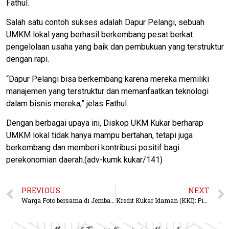
Fathul.
Salah satu contoh sukses adalah Dapur Pelangi, sebuah
UMKM lokal yang berhasil berkembang pesat berkat
pengelolaan usaha yang baik dan pembukuan yang terstruktur
dengan rapi.
“Dapur Pelangi bisa berkembang karena mereka memiliki
manajemen yang terstruktur dan memanfaatkan teknologi
dalam bisnis mereka,” jelas Fathul.
Dengan berbagai upaya ini, Diskop UKM Kukar berharap
UMKM lokal tidak hanya mampu bertahan, tetapi juga
berkembang dan memberi kontribusi positif bagi
perekonomian daerah.(adv-kumk kukar/141)
PREVIOUS
NEXT
Warga Foto bersama di Jembatan TBM 1 Wika Bernilai Rp. 5 M, dan Gotong Royong Bangun Posyandu Swadaya.
Kredit Kukar Idaman (KKI): Pinjaman Tanpa Bunga untuk Mendukung UMKM Kukar Menuju Pasar Global