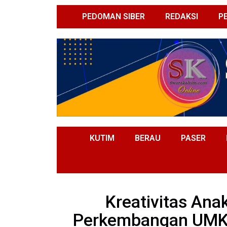
PEDOMAN SIBER
REDAKSI
P
KUTIM
BERAU
PASER
Kreativitas An
Perkembangan UMKM