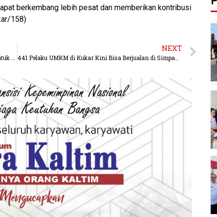
P
dapat berkembang lebih pesat dan memberikan kontribusi
kar/158)
NEXT
UMKM Kutai Kartanegara: Menjadi Kekuatan Baru untuk Mendukung Pariwisata Lokal
441 Pelaku UMKM di Kukar Kini Bisa Berjualan di Simpang Odah Etam: Fasilitas Baru untuk Meningkatkan Perekonomian Daerah