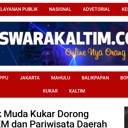
ELAYANAN PUBLIK
NASIONAL
ADVETORIAL
KE
PPU
JAKARTA
MAHULU
BALIKPAPAN
BO
KUKAR
KALTIM
ak Muda Kukar Dorong
 dan Pariwisata Daerah